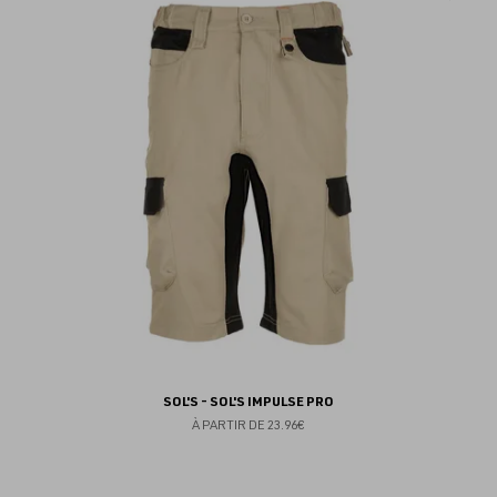
au
fav
SOL'S - SOL'S IMPULSE PRO
À PARTIR DE
23.96€