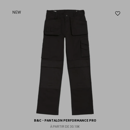
Aj
NEW
au
fav
B&C - PANTALON PERFORMANCE PRO
À PARTIR DE
30.10€