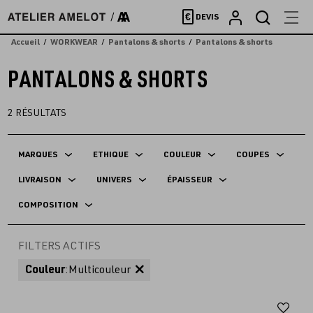
Accèder
€
DEVIS
directement
au
Accueil
WORKWEAR
Pantalons & shorts
Pantalons & shorts
contenu
PANTALONS & SHORTS
2
RÉSULTATS
MARQUES
ETHIQUE
COULEUR
COUPES
LIVRAISON
UNIVERS
ÉPAISSEUR
COMPOSITION
FILTERS ACTIFS
Couleur
:
Multicouleur
Aj