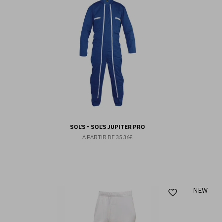
aux
favoris
SOL'S - SOL'S JUPITER PRO
À PARTIR DE
35.36€
Ajouter
NEW
aux