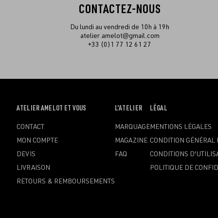
CONTACTEZ-NOUS
Du lundi au vendredi de 10h à 19h
atelier.amelot@gmail.com
+33 (0)1 77 12 61 27
OUVRIR
ATELIER AMELOT ET VOUS
OUVRIR
L'ATELIER
OUVRIR
LÉGAL
LE
LE
LE
CONTACT
MARQUAGE
MENTIONS LÉGALES
MENU
MENU
MENU
MON COMPTE
MAGAZINE
CONDITION GÉNÉRAL 
DEVIS
FAQ
CONDITIONS D'UTILIS
LIVRAISON
POLITIQUE DE CONFID
RETOURS & REMBOURSEMENTS