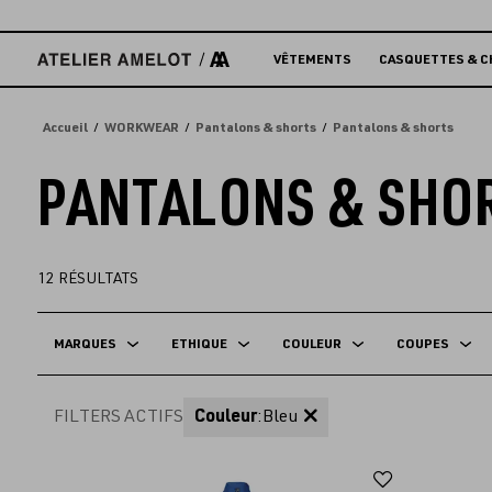
Accèder
directement
au
VÊTEMENTS
CASQUETTES & C
contenu
Accueil
WORKWEAR
Pantalons & shorts
Pantalons & shorts
PANTALONS & SHO
12
RÉSULTATS
MARQUES
ETHIQUE
COULEUR
COUPES
FILTERS ACTIFS
Couleur
:
Bleu
Ajouter