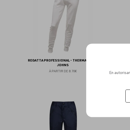
favoris
REGATTA PROFESSIONAL - THERMAL LONG
DICKIES
JOHNS
À PARTIR DE
8.70€
En autorisan
Ajouter
aux
favoris