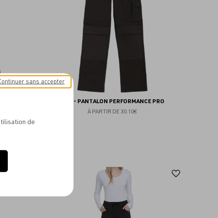
favoris
favoris
Continuer sans accepter
 PRO
B&C - PANTALON PERFORMANCE PRO
À PARTIR DE
30.10€
tilisation de
Ajouter
Ajoute
NEW
aux
aux
favoris
favoris