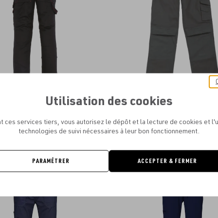
favoris
Utilisation des cookies
 - PANTALON REDHAWK PRO HOMME
B&C - PANTALON UNIVERSAL
À PARTIR DE
16.23€
À PARTIR DE
33.79€
t ces services tiers, vous autorisez le dépôt et la lecture de cookies et l'u
technologies de suivi nécessaires à leur bon fonctionnement.
PARAMÉTRER
ACCEPTER & FERMER
Ajouter
aux
favoris