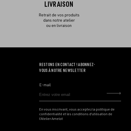
LIVRAISON
Retrait de vos produits
dans notre atelier
ou en livraison
RESTONS EN CONTACT ! ABONNEZ-
VOUS À NOTRE NEWSLETTER
E-mail
Envo
En vous inscrivant, vous acceptez la politique de
confidentialité et les conditions d’utilisation de
l’Atelier Amelot