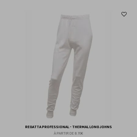
Aj
au
fav
REGATTA PROFESSIONAL - THERMAL LONG JOHNS
À PARTIR DE
8.70€