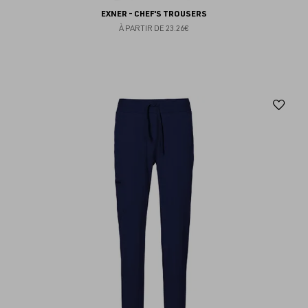
EXNER - CHEF'S TROUSERS
À PARTIR DE
23.26€
Aj
au
fav