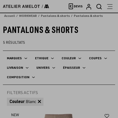
Accèder
€
DEVIS
directement
au
Accueil
WORKWEAR
Pantalons & shorts
Pantalons & shorts
contenu
PANTALONS & SHORTS
5
RÉSULTATS
MARQUES
ETHIQUE
COULEUR
COUPES
LIVRAISON
UNIVERS
ÉPAISSEUR
COMPOSITION
FILTERS ACTIFS
Couleur
:
Blanc
Aj
NEW