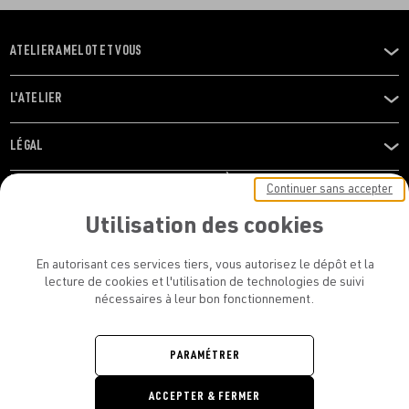
ATELIER AMELOT ET VOUS
OUVRIR
LE
MENU
L'ATELIER
OUVRIR
LE
MENU
LÉGAL
OUVRIR
LE
RESTONS EN CONTACT ! ABONNEZ-VOUS À NOTRE
Continuer sans accepter
MENU
NEWSLETTER
Utilisation des cookies
E-mail
En autorisant ces services tiers, vous autorisez le dépôt et la
E
lecture de cookies et l'utilisation de technologies de suivi
nécessaires à leur bon fonctionnement.
En vous inscrivant, vous acceptez la politique de confidentialité et les
conditions d’utilisation de l’Atelier Amelot
PARAMÉTRER
ATELIER AMELOT - TOUS DROITS
ACCEPTER & FERMER
RÉSERVÉS