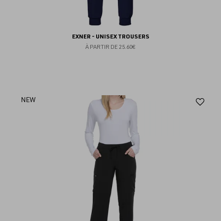
EXNER - UNISEX TROUSERS
À PARTIR DE
25.60€
Aj
NEW
au
fav