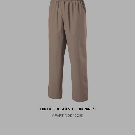
au
fav
EXNER - UNISEX SLIP-ON PANTS
À PARTIR DE
16.25€