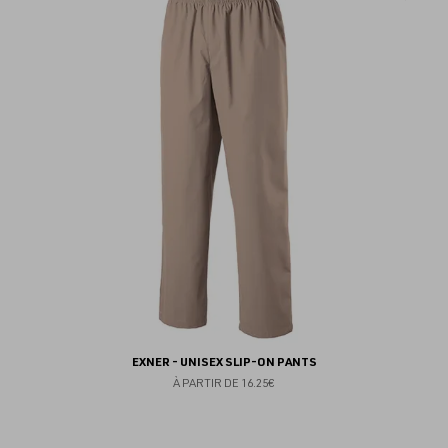
au
fav
EXNER - UNISEX SLIP-ON PANTS
À PARTIR DE
16.25€