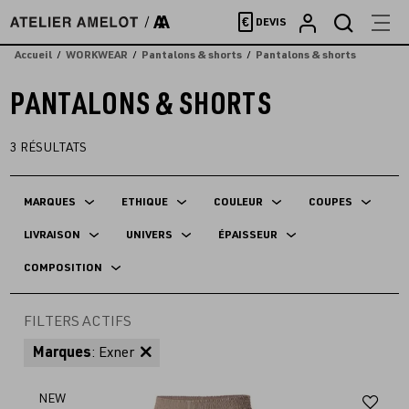
Accèder
€
DEVIS
directement
au
Accueil
WORKWEAR
Pantalons & shorts
Pantalons & shorts
contenu
PANTALONS & SHORTS
3
RÉSULTATS
MARQUES
ETHIQUE
COULEUR
COUPES
LIVRAISON
UNIVERS
ÉPAISSEUR
COMPOSITION
FILTERS ACTIFS
Marques
: Exner
Aj
NEW