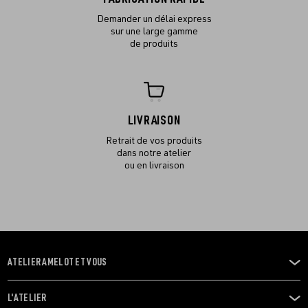
Demander un délai express
sur une large gamme
de produits
LIVRAISON
Retrait de vos produits
dans notre atelier
ou en livraison
ATELIER AMELOT ET VOUS
OUVRIR
LE
MENU
L'ATELIER
OUVRIR