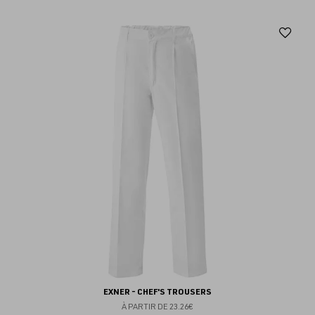
Aj
au
fav
EXNER - CHEF'S TROUSERS
À PARTIR DE
23.26€