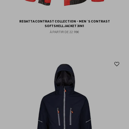
REGATTA CONTRAST COLLECTION - MEN´S CONTRAST
SOFTSHELL JACKET 3IN1
À PARTIR DE
22.98€
Aj
au
fav