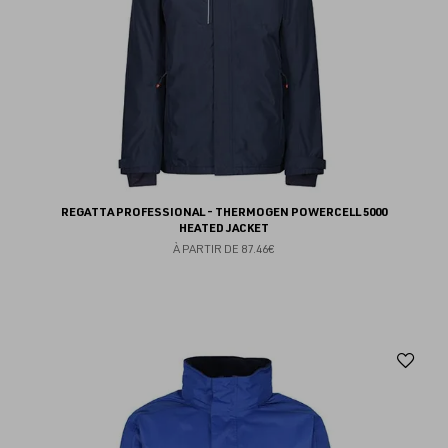
REGATTA PROFESSIONAL - THERMOGEN POWERCELL 5000
HEATED JACKET
À PARTIR DE
87.46€
Aj
au
fav