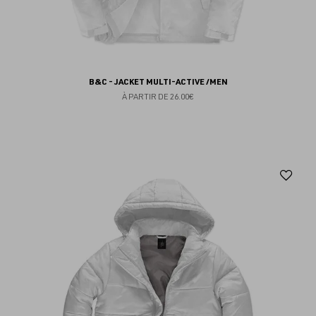
B&C - JACKET MULTI-ACTIVE /MEN
À PARTIR DE
26.00€
Aj
au
fav