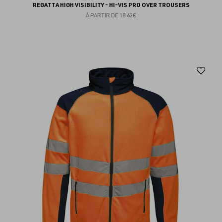
REGATTA HIGH VISIBILITY - HI-VIS PRO OVER TROUSERS
À PARTIR DE
18.62€
Aj
au
fav