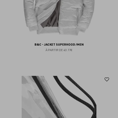
B&C - JACKET SUPERHOOD /MEN
À PARTIR DE
43.77€
Aj
au
fav