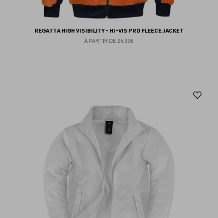
REGATTA HIGH VISIBILITY - HI-VIS PRO FLEECE JACKET
À PARTIR DE
24.30€
Aj
au
fav