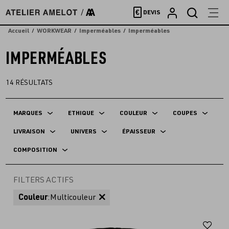
Accèder
€
DEVIS
directement
au
Accueil
WORKWEAR
Imperméables
Imperméables
contenu
IMPERMÉABLES
14
RÉSULTATS
MARQUES
ETHIQUE
COULEUR
COUPES
LIVRAISON
UNIVERS
ÉPAISSEUR
COMPOSITION
FILTERS ACTIFS
Couleur
:
Multicouleur
Aj