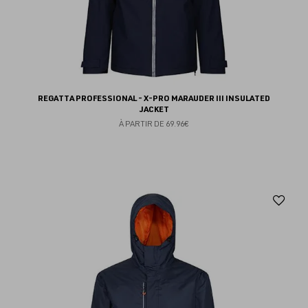
REGATTA PROFESSIONAL - X-PRO MARAUDER III INSULATED
JACKET
À PARTIR DE
69.96€
Aj
au
fav