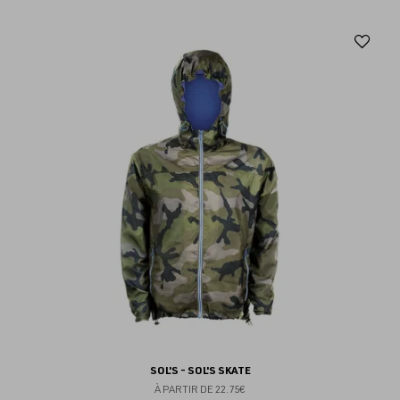
Aj
au
fav
SOL'S - SOL'S SKATE
À PARTIR DE
22.75€