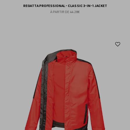
REGATTA PROFESSIONAL - CLASSIC 3-IN-1 JACKET
À PARTIR DE
44.28€
Aj
au
fav