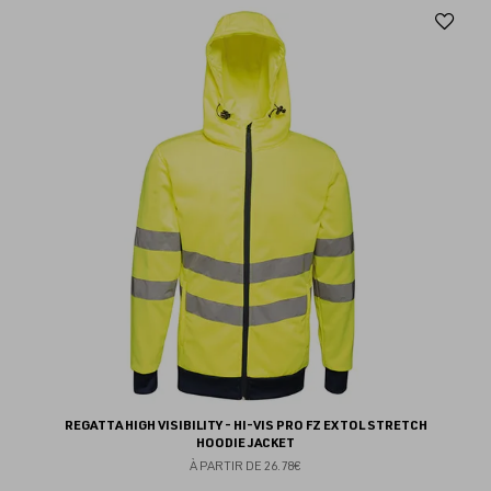
Aj
au
fav
REGATTA HIGH VISIBILITY - HI-VIS PRO FZ EXTOL STRETCH
HOODIE JACKET
À PARTIR DE
26.78€