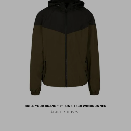
au
fav
BUILD YOUR BRAND - 2-TONE TECH WINDRUNNER
À PARTIR DE
19.97€