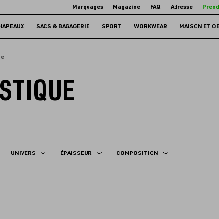
Marquages
Magazine
FAQ
Adresse
Prend
HAPEAUX
SACS & BAGAGERIE
SPORT
WORKWEAR
MAISON ET O
ue
ISTIQUE
UNIVERS
ÉPAISSEUR
COMPOSITION