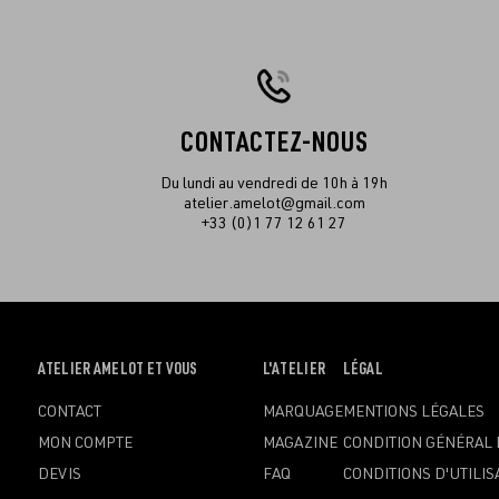
CONTACTEZ-NOUS
Du lundi au vendredi de 10h à 19h
atelier.amelot@gmail.com
+33 (0)1 77 12 61 27
OUVRIR
ATELIER AMELOT ET VOUS
OUVRIR
L'ATELIER
OUVRIR
LÉGAL
LE
LE
LE
CONTACT
MARQUAGE
MENTIONS LÉGALES
MENU
MENU
MENU
MON COMPTE
MAGAZINE
CONDITION GÉNÉRAL 
DEVIS
FAQ
CONDITIONS D'UTILIS