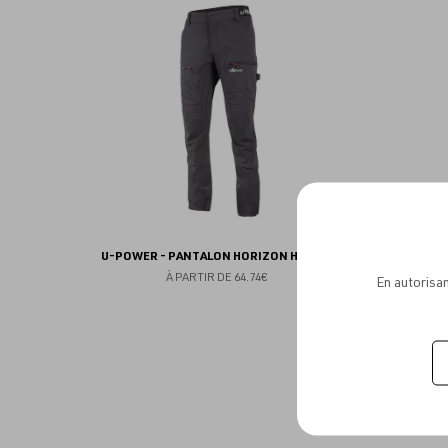
aux
favoris
U-POWER - PANTALON HORIZON HOMME
À PARTIR DE
64.74€
En autorisan