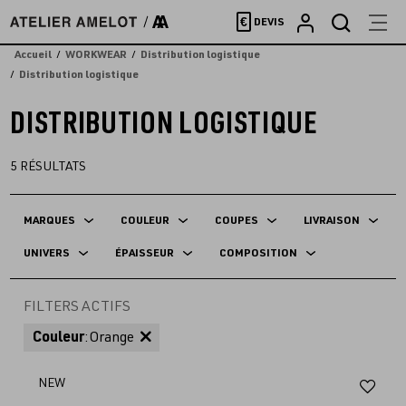
Accèder
€
DEVIS
directement
au
Accueil
WORKWEAR
Distribution logistique
contenu
Distribution logistique
DISTRIBUTION LOGISTIQUE
5
RÉSULTATS
MARQUES
COULEUR
COUPES
LIVRAISON
UNIVERS
ÉPAISSEUR
COMPOSITION
FILTERS ACTIFS
Couleur
:
Orange
Aj
NEW