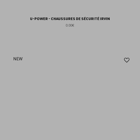
U-POWER - CHAUSSURES DE SÉCURITÉ IRVIN
0.00€
Aj
NEW
au
fav