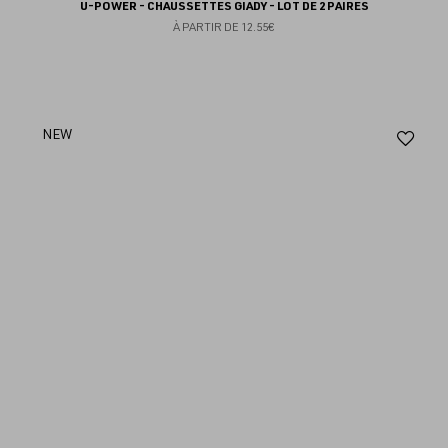
U-POWER - CHAUSSETTES GIADY - LOT DE 2 PAIRES
À PARTIR DE
12.55€
Aj
NEW
au
fav