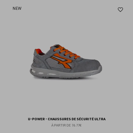
Aj
NEW
au
fav
U-POWER - CHAUSSURES DE SÉCURITÉ ULTRA
À PARTIR DE
76.77€