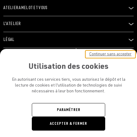
ATELIER AMELOT ET VOUS
OUVRIR
LE
MENU
L'ATELIER
OUVRIR
LE
MENU
LÉGAL
OUVRIR
LE
RESTONS EN CONTACT ! ABONNEZ-VOUS À NOTRE
Continuer sans accepter
MENU
NEWSLETTER
Utilisation des cookies
E-mail
En autorisant ces services tiers, vous autorisez le dépôt et la
E
lecture de cookies et l'utilisation de technologies de suivi
nécessaires à leur bon fonctionnement.
En vous inscrivant, vous acceptez la politique de confidentialité et les
conditions d’utilisation de l’Atelier Amelot
PARAMÉTRER
ATELIER AMELOT - TOUS DROITS
ACCEPTER & FERMER
RÉSERVÉS
Retrouvez
Retrouvez
Retrou
Re