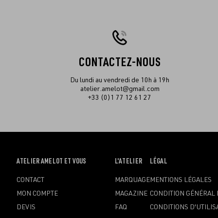
CONTACTEZ-NOUS
Du lundi au vendredi de 10h à 19h
atelier.amelot@gmail.com
+33 (0)1 77 12 61 27
OUVRIR
ATELIER AMELOT ET VOUS
OUVRIR
L'ATELIER
OUVRIR
LÉGAL
LE
LE
LE
CONTACT
MARQUAGE
MENTIONS LÉGALES
MENU
MENU
MENU
MON COMPTE
MAGAZINE
CONDITION GÉNÉRAL 
DEVIS
FAQ
CONDITIONS D'UTILIS