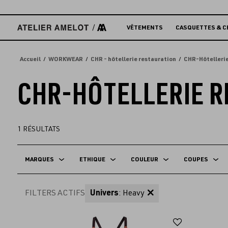
Accèder
directement
au
VÊTEMENTS
CASQUETTES & C
contenu
Accueil
WORKWEAR
CHR - hôtellerie restauration
CHR-Hôtellerie
CHR-HÔTELLERIE 
1
RÉSULTATS
MARQUES
ETHIQUE
COULEUR
COUPES
FILTERS ACTIFS
Univers
: Heavy
Ajouter