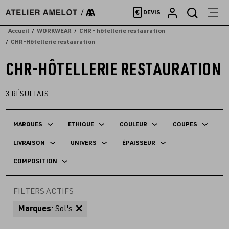
Accèder
€
DEVIS
directement
au
Accueil
WORKWEAR
CHR - hôtellerie restauration
contenu
CHR-Hôtellerie restauration
CHR-HÔTELLERIE RESTAURATION
3
RÉSULTATS
MARQUES
ETHIQUE
COULEUR
COUPES
LIVRAISON
UNIVERS
ÉPAISSEUR
COMPOSITION
FILTERS ACTIFS
Marques
: Sol's