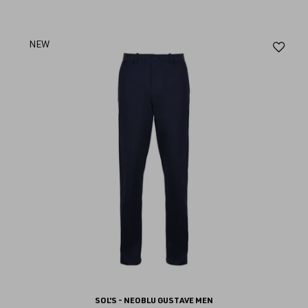
Aj
NEW
au
fav
SOL'S - NEOBLU GUSTAVE MEN