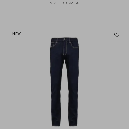
À PARTIR DE
32.39€
Aj
NEW
au
fav