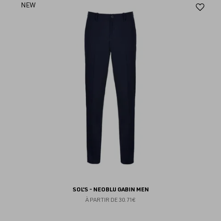
Aj
NEW
au
fav
SOL'S - NEOBLU GABIN MEN
À PARTIR DE
30.71€