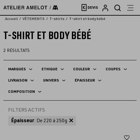
Accèder
€
DEVIS
directement
au
Accueil
VÊTEMENTS
T-shirts
T-shirt et body bébé
contenu
T-SHIRT ET BODY BÉBÉ
2
RÉSULTATS
MARQUES
ETHIQUE
COULEUR
COUPES
LIVRAISON
UNIVERS
ÉPAISSEUR
COMPOSITION
FILTERS ACTIFS
Épaisseur
: De 220 à 250g
Aj