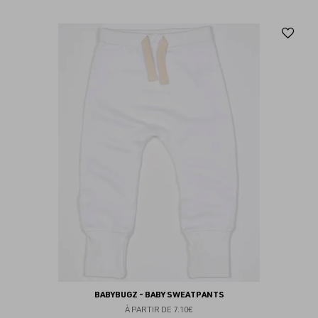
Aj
au
fav
BABYBUGZ - BABY SWEATPANTS
À PARTIR DE
7.10€