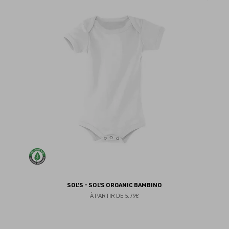
au
fav
SOL'S - SOL'S ORGANIC BAMBINO
À PARTIR DE
5.79€