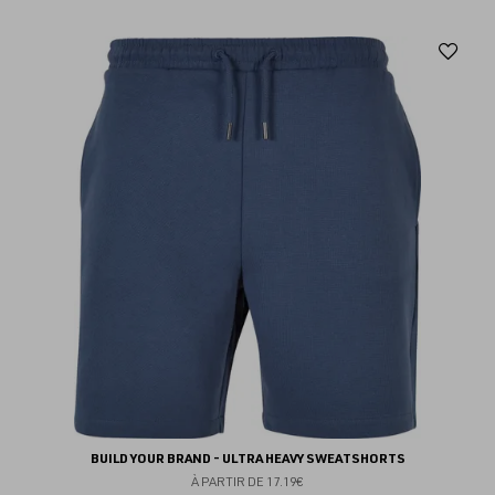
Aj
au
fav
BUILD YOUR BRAND - ULTRA HEAVY SWEATSHORTS
À PARTIR DE
17.19€