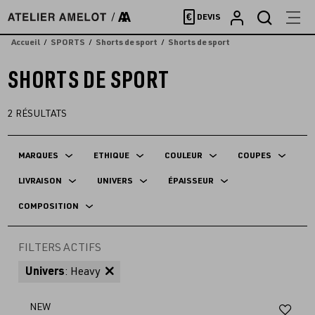
Accèder
€
DEVIS
directement
au
Accueil
SPORTS
Shorts de sport
Shorts de sport
contenu
SHORTS DE SPORT
2
RÉSULTATS
MARQUES
ETHIQUE
COULEUR
COUPES
LIVRAISON
UNIVERS
ÉPAISSEUR
COMPOSITION
FILTERS ACTIFS
Univers
: Heavy
Aj
NEW