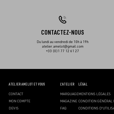
CONTACTEZ-NOUS
Du lundi au vendredi de 10h à 19h
atelier.amelot@gmail.com
+33 (0)1 77 12 61 27
OUVRIR
ATELIER AMELOT ET VOUS
OUVRIR
L'ATELIER
OUVRIR
LÉGAL
LE
LE
LE
CONTACT
MARQUAGE
MENTIONS LÉGALES
MENU
MENU
MENU
MON COMPTE
MAGAZINE
CONDITION GÉNÉRAL 
DEVIS
FAQ
CONDITIONS D'UTILIS