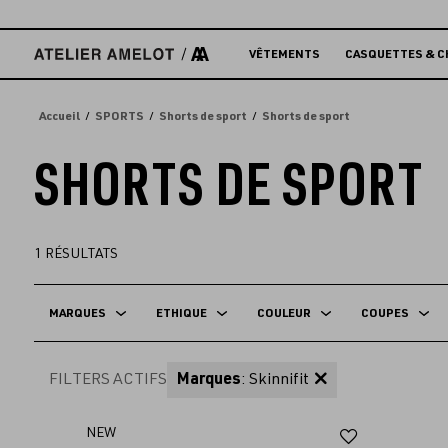
Accèder
directement
au
VÊTEMENTS
CASQUETTES & C
contenu
Accueil
SPORTS
Shorts de sport
Shorts de sport
SHORTS DE SPORT
1
RÉSULTATS
MARQUES
ETHIQUE
COULEUR
COUPES
FILTERS ACTIFS
Marques
: Skinnifit
Ajouter
NEW