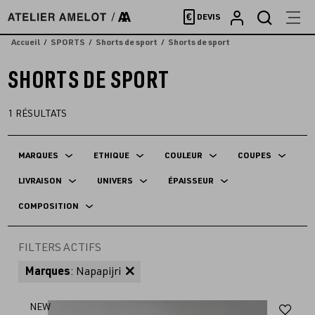
Accèder
€
DEVIS
directement
au
Accueil
SPORTS
Shorts de sport
Shorts de sport
contenu
SHORTS DE SPORT
1
RÉSULTATS
MARQUES
ETHIQUE
COULEUR
COUPES
LIVRAISON
UNIVERS
ÉPAISSEUR
COMPOSITION
FILTERS ACTIFS
Marques
: Napapijri
Aj
NEW