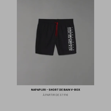
au
fav
NAPAPIJRI - SHORT DE BAIN V-BOX
À PARTIR DE
37.91€