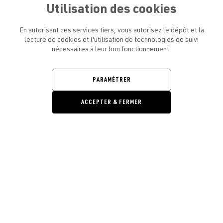
Utilisation des cookies
En autorisant ces services tiers, vous autorisez le dépôt et la
lecture de cookies et l'utilisation de technologies de suivi
nécessaires à leur bon fonctionnement.
ATELIER AMELOT ET VOUS
OUVRIR
LE
MENU
L'ATELIER
PARAMÉTRER
OUVRIR
LE
MENU
ACCEPTER & FERMER
LÉGAL
OUVRIR
LE
RESTONS EN CONTACT ! ABONNEZ-VOUS À NOTRE
MENU
NEWSLETTER
Ouvrir la barre de gestion des cooki
E-mail
E
En vous inscrivant, vous acceptez la politique de confidentialité et les
conditions d’utilisation de l’Atelier Amelot