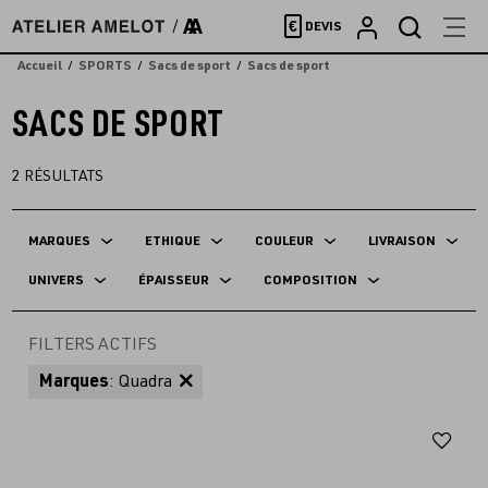
Accèder
€
DEVIS
directement
au
Accueil
SPORTS
Sacs de sport
Sacs de sport
contenu
SACS DE SPORT
2
RÉSULTATS
MARQUES
ETHIQUE
COULEUR
LIVRAISON
UNIVERS
ÉPAISSEUR
COMPOSITION
FILTERS ACTIFS
Marques
: Quadra
Aj
au