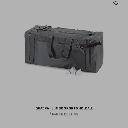
Aj
au
fav
QUADRA - JUMBO SPORTS HOLDALL
À PARTIR DE
21.79€