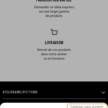
FABRICATION RAPIDE
Demander un délai express
sur une large gamme
de produits
LIVRAISON
Retrait de vos produits
dans notre atelier
ou en livraison
ATELIER AMELOT ET VOUS
OUVRIR
LE
MENU
L'ATELIER
Continuer sans accepter
OUVRIR