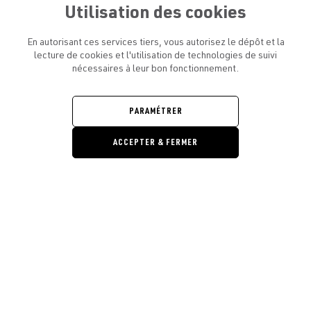
Utilisation des cookies
En autorisant ces services tiers, vous autorisez le dépôt et la
lecture de cookies et l'utilisation de technologies de suivi
nécessaires à leur bon fonctionnement.
ATELIER AMELOT ET VOUS
OUVRIR
LE
MENU
L'ATELIER
PARAMÉTRER
OUVRIR
LE
MENU
ACCEPTER & FERMER
LÉGAL
OUVRIR
LE
RESTONS EN CONTACT ! ABONNEZ-VOUS À NOTRE
MENU
NEWSLETTER
Ouvrir la barre de gestion des cooki
E-mail
E
En vous inscrivant, vous acceptez la politique de confidentialité et les
conditions d’utilisation de l’Atelier Amelot