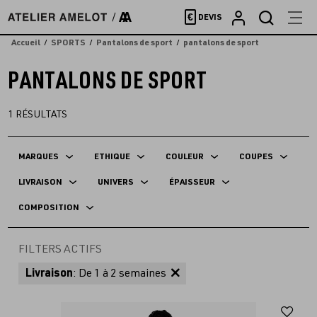
Accèder
€
DEVIS
directement
au
Accueil
SPORTS
Pantalons de sport
pantalons de sport
contenu
PANTALONS DE SPORT
1
RÉSULTATS
MARQUES
ETHIQUE
COULEUR
COUPES
LIVRAISON
UNIVERS
ÉPAISSEUR
COMPOSITION
FILTERS ACTIFS
Livraison
: De 1 à 2 semaines
Aj