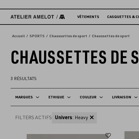
Accèder
directement
au
VÊTEMENTS
CASQUETTES & C
contenu
Accueil
SPORTS
Chaussettes de sport
Chaussettes de sport
CHAUSSETTES DE 
3
RÉSULTATS
MARQUES
ETHIQUE
COULEUR
LIVRAISON
FILTERS ACTIFS
Univers
: Heavy
Ajouter