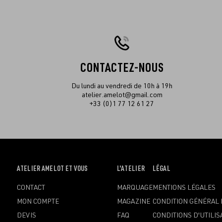
CONTACTEZ-NOUS
Du lundi au vendredi de 10h à 19h
atelier.amelot@gmail.com
+33 (0)1 77 12 61 27
OUVRIR
ATELIER AMELOT ET VOUS
OUVRIR
L'ATELIER
OUVRIR
LÉGAL
LE
LE
LE
CONTACT
MARQUAGE
MENTIONS LÉGALES
MENU
MENU
MENU
MON COMPTE
MAGAZINE
CONDITION GÉNÉRAL 
DEVIS
FAQ
CONDITIONS D'UTILIS