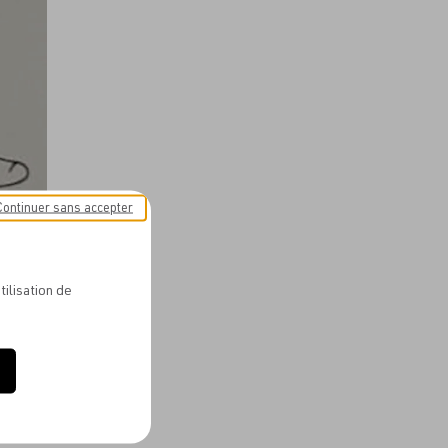
aux
favoris
Continuer sans accepter
S ROBE
tilisation de