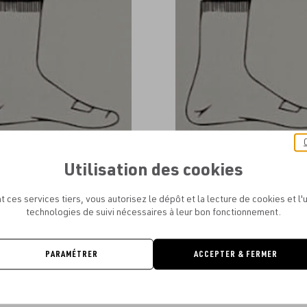
aux
favoris
Utilisation des cookies
ER AMELOT - CHAUSSETTES ROBE
ATELIER AMELOT - CHAUSSETTE
LUXURY
SPORTIF
t ces services tiers, vous autorisez le dépôt et la lecture de cookies et l'u
0.00€
0.00€
technologies de suivi nécessaires à leur bon fonctionnement.
PARAMÉTRER
ACCEPTER & FERMER