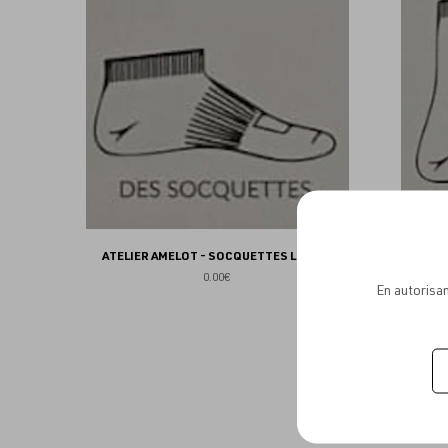
aux
favoris
ATELIER AMELOT - SOCQUETTES LUXURY
ATELI
0.00€
En autorisan