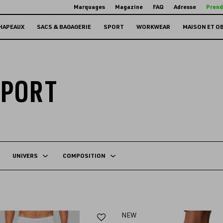
Marquages
Magazine
FAQ
Adresse
Prend
HAPEAUX
SACS & BAGAGERIE
SPORT
WORKWEAR
MAISON ET O
SPORT
UNIVERS
COMPOSITION
Ajouter
NEW