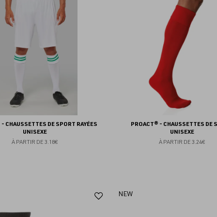
aux
favoris
- CHAUSSETTES DE SPORT RAYÉES
PROACT® - CHAUSSETTES DE 
UNISEXE
UNISEXE
À PARTIR DE
3.18€
À PARTIR DE
3.24€
Ajouter
NEW
aux