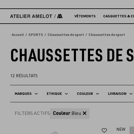
Accèder
directement
au
VÊTEMENTS
CASQUETTES & C
contenu
Accueil
SPORTS
Chaussettes de sport
Chaussettes de sport
CHAUSSETTES DE 
12
RÉSULTATS
MARQUES
ETHIQUE
COULEUR
LIVRAISON
FILTERS ACTIFS
Couleur
:
Bleu
Ajouter
NEW