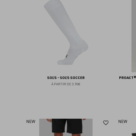
aux
favoris
SOL'S - SOL'S SOCCER
PROACT® 
À PARTIR DE
3.90€
Ajouter
NEW
NEW
aux