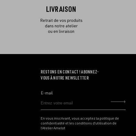
LIVRAISON
Retrait de vos produits
dans notre atelier
ou en livraison
RESTONS EN CONTACT ! ABONNEZ-
VOUS À NOTRE NEWSLETTER
E-mail
Envo
En vous inscrivant, vous acceptez la politique de
confidentialité et les conditions d’utilisation de
l’Atelier Amelot