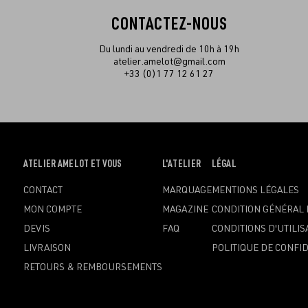
CONTACTEZ-NOUS
Du lundi au vendredi de 10h à 19h
atelier.amelot@gmail.com
+33 (0)1 77 12 61 27
OUVRIR
ATELIER AMELOT ET VOUS
OUVRIR
L'ATELIER
OUVRIR
LÉGAL
LE
LE
LE
CONTACT
MARQUAGE
MENTIONS LÉGALES
MENU
MENU
MENU
MON COMPTE
MAGAZINE
CONDITION GÉNÉRAL 
DEVIS
FAQ
CONDITIONS D'UTILIS
LIVRAISON
POLITIQUE DE CONFID
RETOURS & REMBOURSEMENTS