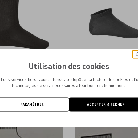
favoris
Utilisation des cookies
® - CHAUSSETTES MULTISPORTS
PROACT® - SOCQUETTES DE SPOR
UNISEXE
À PARTIR DE
2.19€
t ces services tiers, vous autorisez le dépôt et la lecture de cookies et l'u
À PARTIR DE
2.66€
technologies de suivi nécessaires à leur bon fonctionnement.
PARAMÉTRER
ACCEPTER & FERMER
Ajouter
aux
favoris