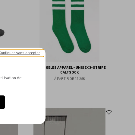
favoris
favoris
Continuer sans accepter
T UNISEXE
LOS ANGELES APPAREL - UNISEX 3-STRIPE
CALF SOCK
tilisation de
À PARTIR DE
12.25€
Ajouter
Ajoute
aux
aux
favoris
favoris