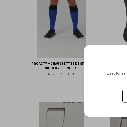
favoris
PROACT® - CHAUSSETTES DE SPORT
PROACT
BICOLORES UNISEXE
En autorisan
À PARTIR DE
3.06€
Ajouter
aux
favoris