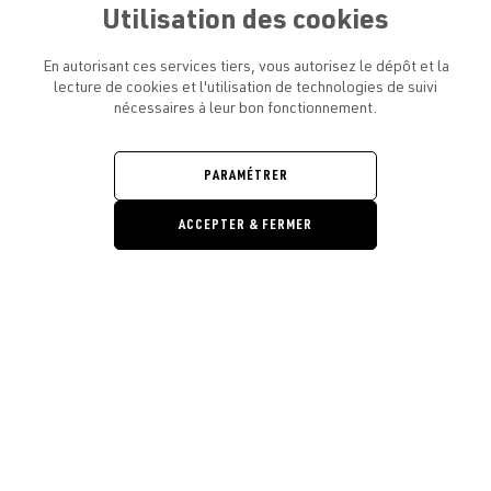
Utilisation des cookies
En autorisant ces services tiers, vous autorisez le dépôt et la
lecture de cookies et l'utilisation de technologies de suivi
nécessaires à leur bon fonctionnement.
ATELIER AMELOT ET VOUS
OUVRIR
LE
MENU
L'ATELIER
PARAMÉTRER
OUVRIR
LE
MENU
ACCEPTER & FERMER
LÉGAL
OUVRIR
LE
RESTONS EN CONTACT ! ABONNEZ-VOUS À NOTRE
MENU
NEWSLETTER
Ouvrir la barre de gestion des cooki
E-mail
E
En vous inscrivant, vous acceptez la politique de confidentialité et les
conditions d’utilisation de l’Atelier Amelot