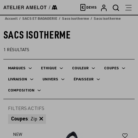
Accèder
€
DEVIS
directement
au
Accueil
SACS ET BAGAGERIE
Sacs isotherme
Sacs isotherme
contenu
SACS ISOTHERME
1
RÉSULTATS
MARQUES
ETHIQUE
COULEUR
COUPES
LIVRAISON
UNIVERS
ÉPAISSEUR
COMPOSITION
FILTERS ACTIFS
Coupes
: Zip
Aj
NEW