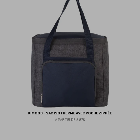
au
fav
KIMOOD - SAC ISOTHERME AVEC POCHE ZIPPÉE
À PARTIR DE
6.87€