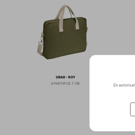
aux
favoris
UBAG - ROY
À PARTIR DE
7.75€
En autorisan