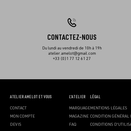
CONTACTEZ-NOUS
Du lundi au vendredi de 10h à 19h
atelier.amelot@gmail.com
+33 (0)1 77 12 61 27
OUVRIR
ATELIER AMELOT ET VOUS
OUVRIR
L'ATELIER
OUVRIR
LÉGAL
LE
LE
LE
CONTACT
MARQUAGE
MENTIONS LÉGALES
MENU
MENU
MENU
MON COMPTE
MAGAZINE
CONDITION GÉNÉRAL 
DEVIS
FAQ
CONDITIONS D'UTILIS