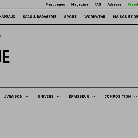
Marquages
Magazine
FAQ
Adresse
Prend
HAPEAUX
SACS & BAGAGERIE
SPORT
WORKWEAR
MAISON ET O
e
UE
LIVRAISON
UNIVERS
ÉPAISSEUR
COMPOSITION