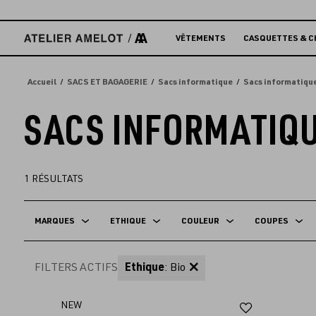
Accèder
directement
au
VÊTEMENTS
CASQUETTES & C
contenu
Accueil
SACS ET BAGAGERIE
Sacs informatique
Sacs informatiqu
SACS INFORMATIQ
1
RÉSULTATS
MARQUES
ETHIQUE
COULEUR
COUPES
FILTERS ACTIFS
Ethique
: Bio
Ajouter
NEW