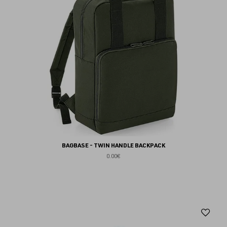
BAGBASE - TWIN HANDLE BACKPACK
0.00€
Aj