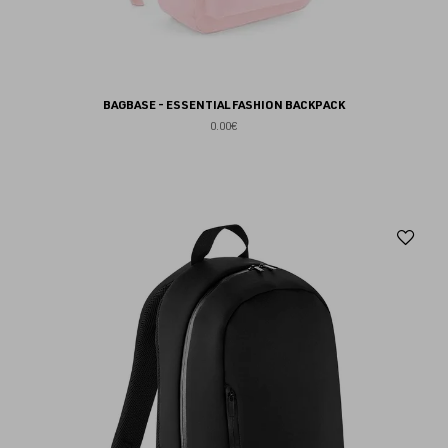
BAGBASE - ESSENTIAL FASHION BACKPACK
0.00€
Aj
au
fav