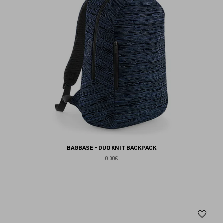
BAGBASE - DUO KNIT BACKPACK
0.00€
Aj