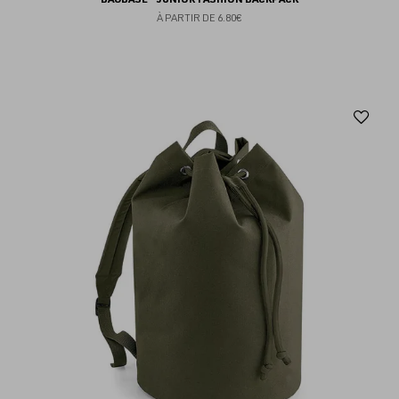
À PARTIR DE
6.80€
Aj
au
fav