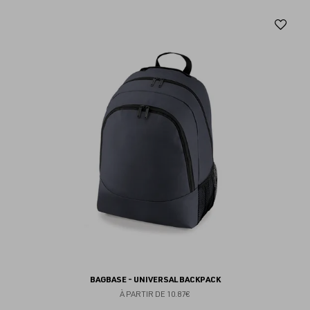
Aj
au
fav
BAGBASE - UNIVERSAL BACKPACK
À PARTIR DE
10.87€