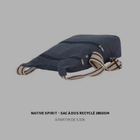
au
fav
NATIVE SPIRIT - SAC À DOS RECYCLÉ 285GSM
À PARTIR DE
5.32€