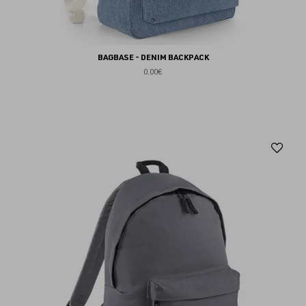
BAGBASE - DENIM BACKPACK
0.00€
Aj
au
fav