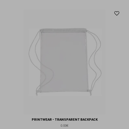
Aj
au
fav
PRINTWEAR - TRANSPARENT BACKPACK
0.00€