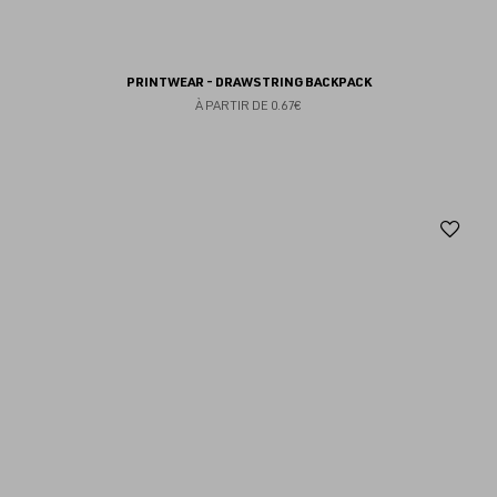
PRINTWEAR - DRAWSTRING BACKPACK
À PARTIR DE
0.67€
Aj
au
fav