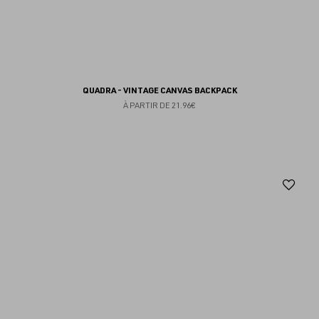
QUADRA - VINTAGE CANVAS BACKPACK
À PARTIR DE
21.96€
Aj
au
fav