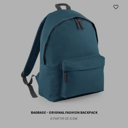
Aj
au
fav
BAGBASE - ORIGINAL FASHION BACKPACK
À PARTIR DE
8.03€