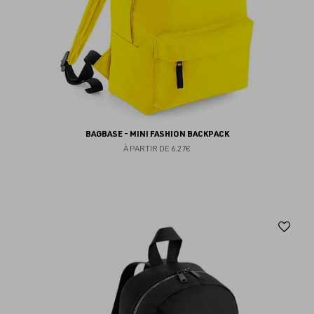
BAGBASE - MINI FASHION BACKPACK
À PARTIR DE
6.27€
Aj
au
fav