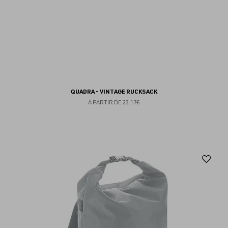
QUADRA - VINTAGE RUCKSACK
À PARTIR DE
23.17€
Aj
au
fav