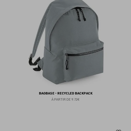
fav
BAGBASE - RECYCLED BACKPACK
À PARTIR DE
9.72€