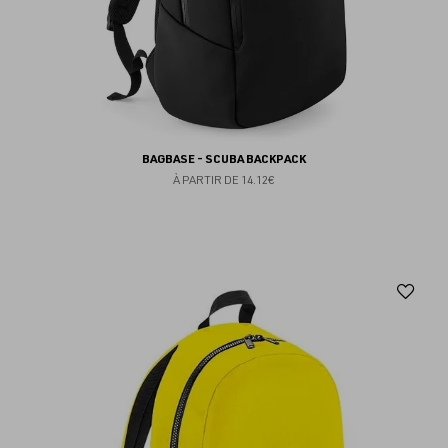
BAGBASE - SCUBA BACKPACK
À PARTIR DE
14.12€
Aj
au
fav