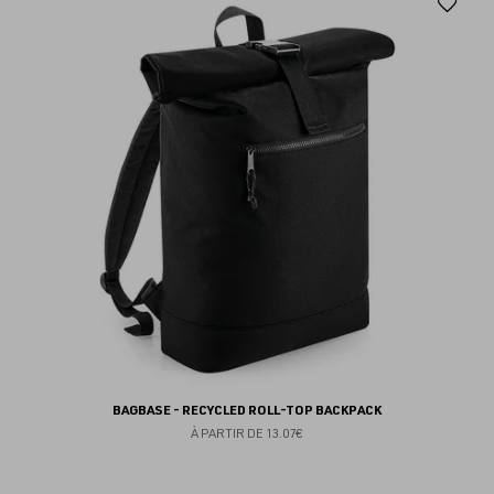
Aj
au
fav
BAGBASE - RECYCLED ROLL-TOP BACKPACK
À PARTIR DE
13.07€