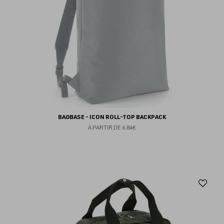
BAGBASE - ICON ROLL-TOP BACKPACK
À PARTIR DE
6.84€
Aj
au
fav