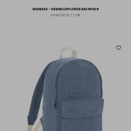
BAGBASE - URBAN EXPLORER BACKPACK
À PARTIR DE
17.19€
Aj
au
fav