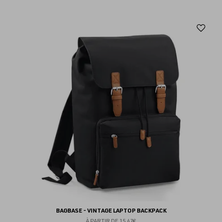
Aj
au
fav
BAGBASE - VINTAGE LAPTOP BACKPACK
À PARTIR DE
15.47€