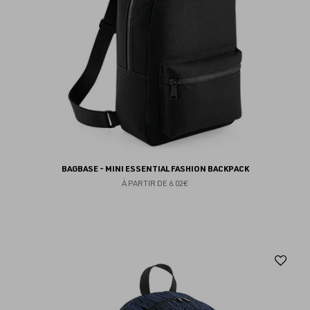
BAGBASE - MINI ESSENTIAL FASHION BACKPACK
À PARTIR DE
6.02€
Aj
au
fav