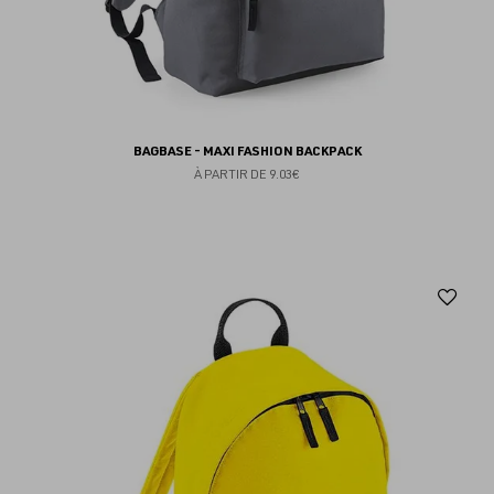
BAGBASE - MAXI FASHION BACKPACK
À PARTIR DE
9.03€
Aj
au
fav