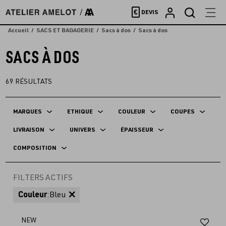
Accèder
€
DEVIS
directement
au
Accueil
SACS ET BAGAGERIE
Sacs à dos
Sacs à dos
contenu
SACS À DOS
69
RÉSULTATS
MARQUES
ETHIQUE
COULEUR
COUPES
LIVRAISON
UNIVERS
ÉPAISSEUR
COMPOSITION
FILTERS ACTIFS
Couleur
:
Bleu
Aj
NEW