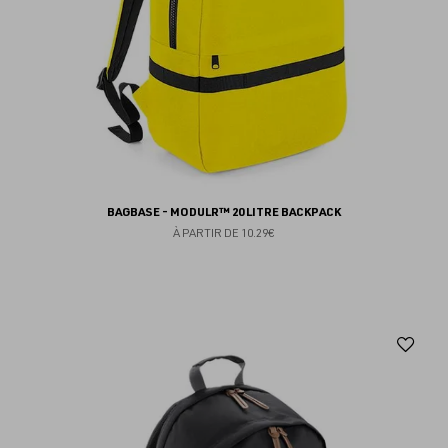
BAGBASE - MODULR™ 20 LITRE BACKPACK
À PARTIR DE
10.29€
Aj
au
fav