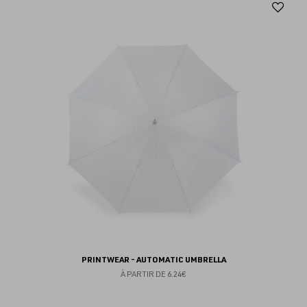
Aj
au
fav
PRINTWEAR - AUTOMATIC UMBRELLA
À PARTIR DE
6.24€