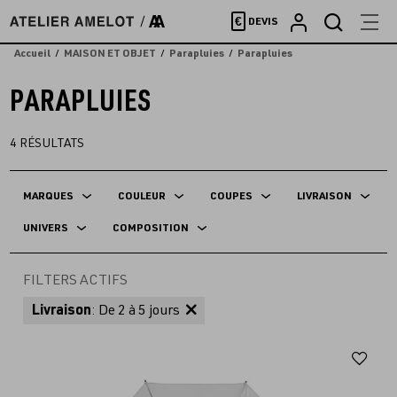
Accèder
€
DEVIS
directement
au
Accueil
MAISON ET OBJET
Parapluies
Parapluies
contenu
PARAPLUIES
4
RÉSULTATS
MARQUES
COULEUR
COUPES
LIVRAISON
UNIVERS
COMPOSITION
FILTERS ACTIFS
Livraison
: De 2 à 5 jours
Aj
au