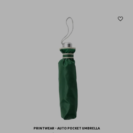
Aj
au
fav
PRINTWEAR - AUTO POCKET UMBRELLA