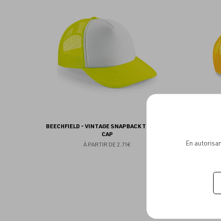
aux
favoris
BEECHFIELD - VINTAGE SNAPBACK TRUCKER
BEECHFI
CAP
En autorisan
À PARTIR DE
2.71€