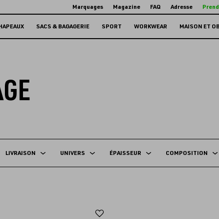
Marquages
Magazine
FAQ
Adresse
Prend
HAPEAUX
SACS & BAGAGERIE
SPORT
WORKWEAR
MAISON ET O
AGE
LIVRAISON
UNIVERS
ÉPAISSEUR
COMPOSITION
Ajouter