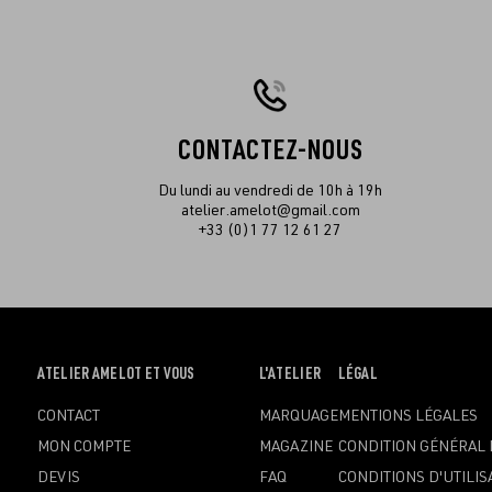
CONTACTEZ-NOUS
Du lundi au vendredi de 10h à 19h
atelier.amelot@gmail.com
+33 (0)1 77 12 61 27
OUVRIR
ATELIER AMELOT ET VOUS
OUVRIR
L'ATELIER
OUVRIR
LÉGAL
LE
LE
LE
CONTACT
MARQUAGE
MENTIONS LÉGALES
MENU
MENU
MENU
MON COMPTE
MAGAZINE
CONDITION GÉNÉRAL 
DEVIS
FAQ
CONDITIONS D'UTILIS