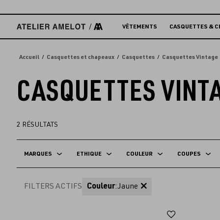
Accèder
directement
au
VÊTEMENTS
CASQUETTES & C
contenu
Accueil
Casquettes et chapeaux
Casquettes
Casquettes Vintage
CASQUETTES VINT
2
RÉSULTATS
MARQUES
ETHIQUE
COULEUR
COUPES
FILTERS ACTIFS
Couleur
:
Jaune
Ajouter